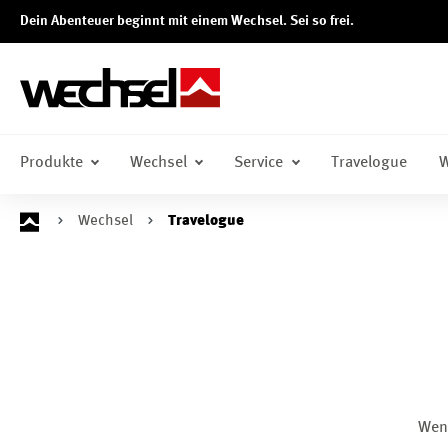
Dein Abenteuer beginnt mit einem Wechsel. Sei so frei.
springen
Zur Hauptnavigation springen
Produkte
Wechsel
Service
Travelogue
W
Wechsel
Travelogue
Wenn