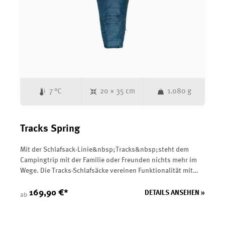
7 °C
20 × 35 cm
1.080 g
Tracks Spring
Mit der Schlafsack-Linie&nbsp;Tracks&nbsp;steht dem
Campingtrip mit der Familie oder Freunden nichts mehr im
Wege. Die Tracks-Schlafsäcke vereinen Funktionalität mit
Nachhaltigkeit und bieten viele praktische Features.
Mittels&nbsp;VolumeShift&nbsp;kann das Fußende
169,90 €*
DETAILS ANSEHEN »
ab
komprimiert werden, um die Luftmenge zu reduzieren, die
erwärmt werden muss. Zusätzlich schützen die voluminöse
Reißverschlussabdeckung&nbsp;und die fein einstellbare