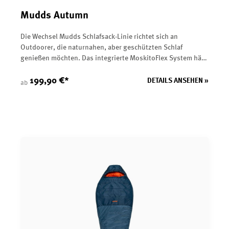
Mudds Autumn
Die Wechsel Mudds Schlafsack-Linie richtet sich an
Outdoorer, die naturnahen, aber geschützten Schlaf
genießen möchten. Das integrierte MoskitoFlex System hält
Insekten vom Gesicht fern und sorgt für ungestörten
Schlaf.&nbsp;</p><p>Die hochwertige Kunstfaserfüllung
199,90 €*
DETAILS ANSEHEN »
ab
bietet exzellente Wärmeleistung. Voluminöse
Reißverschlussabdeckung, Wärmekragen und fein
einstellbare Kapuze schützen zuverlässig vor Kälte. Mit
VolumeShift kann der Fußbereich komprimiert werden, um
die zu erwärmende Luftmenge zu reduzieren. Für wärmere
Nächte ermöglicht das Air/Zip Ventilationssystem die
individuelle Temperaturregelung des
Fußbereichs.&nbsp;&nbsp;</p><p>Der AntiSnag Slider
verhindert lästiges Einklemmen von Stoff im
Reißverschluss. Die Mudds Schlafsäcke vereinen somit
Komfort, Flexibilität und Schutz – ideal für Camping,
Trekking und Outdoor-Aktivitäten.&nbsp; </p><p><p data-
end="2137" data-start="2115"><strong data-end="2135"