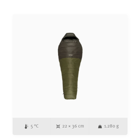
Kapuze vor Kälte. Der praktische&nbsp;AntiSnag
Slider&nbsp;verhindert lästiges Einklemmen von Stoff im
Reißverschluss. Die synthetische Füllung sowie der Außen-
und Innenstoff bestehen zu 100% aus recyceltem Material.
5 °C
22 × 36 cm
1.280 g