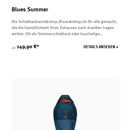
Blues Summer
Die Schlafsackserie&nbsp;Blues&nbsp;ist für alle gemacht,
die die Gemütlichkeit ihres Zuhauses nach draußen tragen
wollen. Ob als Sommerschlafsack oder kuschelige
Outdoordecke – der Blues deckt gleich mehrere
Anwendungsbereiche ab. Der Rundum-Reißverschluss
149,90 €*
DETAILS ANSEHEN »
ab
ermöglicht es, den Schlafsack komplett zu öffnen und als
Decke zu verwenden.&nbsp;Der praktische AntiSnag-
Slider&nbsp;verhindert, dass sich der Stoff im
Reißverschluss verheddert. Zwei Schlaufen am Fußende
können zum Aufhängen und Lüften des Schlafsacks genutzt
werden. Die synthetische Füllung sowie der Außen- und
Innenstoff sind aus recyceltem Material
hergestellt.&nbsp;Die Schlafsackserie&nbsp;Blues
verbindet&nbsp;somit Schlafkomfort mit Nachhaltigkeit
und bietet dabei viele praktische Features.