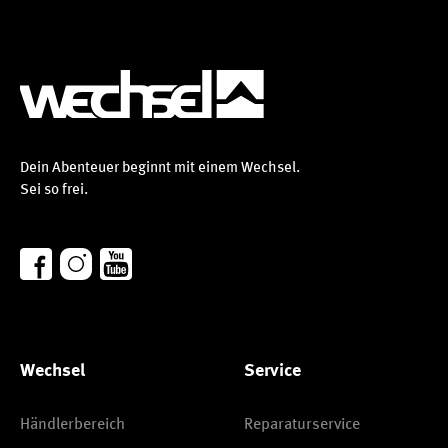
start="2138"> <p data-end="2179" data-
start="2140">MoskitoFlex-System für Insektenschutz</p>
</li> <li data-end="2223" data-start="2180"> <p data-
end="2223" data-start="2182">Hochwertige
Kunstfaserfüllung für Wärme</p> </li> <li data-end="2254"
data-start="2224"> <p data-end="2254" data-
start="2226">VolumeShift Fußkompression</p> </li> <li data-
end="2309" data-start="2255"> <p data-end="2309" data-
Dein Abenteuer beginnt mit einem Wechsel.
start="2257">Air/Zip Ventilationssystem für
Sei so frei.
Temperaturkontrolle</p> </li> <li data-end="2357" data-
start="2310"> <p data-end="2357" data-
start="2312">Voluminöse Reißverschlussabdeckung &amp;
Kapuze</p> </li> <li data-end="2411" data-start="2358"> <p
data-end="2411" data-start="2360">AntiSnag Slider für
störungsfreien Reißverschluss</p> </li> <li data-end="2455"
data-start="2412"> <p data-end="2455" data-
start="2414">Optimal für Outdoor, Camping &amp;
Wechsel
Service
Trekking</p></li></ul><br></p>
Händlerbereich
Reparaturservice