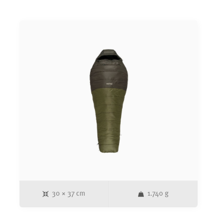
Kapuze vor Kälte. Der praktische&nbsp;AntiSnag
Slider&nbsp;verhindert lästiges Einklemmen von Stoff im
Reißverschluss. Die synthetische Füllung sowie der Außen-
und Innenstoff bestehen aus recyceltem Material.
30 × 37 cm
1.740 g