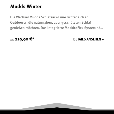
Mudds Winter
Die Wechsel Mudds Schlafsack-Linie richtet sich an
Outdoorer, die naturnahen, aber geschützten Schlaf
genießen möchten. Das integrierte MoskitoFlex System hält
Insekten vom Gesicht fern und sorgt für ungestörten
Schlaf.&nbsp;</p><p>Die hochwertige Kunstfaserfüllung
219,90 €*
DETAILS ANSEHEN »
ab
bietet exzellente Wärmeleistung. Voluminöse
Reißverschlussabdeckung, Wärmekragen und fein
einstellbare Kapuze schützen zuverlässig vor Kälte. Mit
VolumeShift kann der Fußbereich komprimiert werden, um
die zu erwärmende Luftmenge zu reduzieren. Für wärmere
Nächte ermöglicht das Air/Zip Ventilationssystem die
individuelle Temperaturregelung des Fußbereichs.&nbsp;
</p><p>Der AntiSnag Slider verhindert lästiges Einklemmen
von Stoff im Reißverschluss. Die Mudds Schlafsäcke
vereinen somit Komfort, Flexibilität und Schutz – ideal für
Camping, Trekking und Outdoor-Aktivitäten.</p><p><p data-
end="2137" data-start="2115"><strong data-end="2135"
data-start="2115">Produktmerkmale:</strong></p> <ul data-
end="2455" data-start="2138"> <li data-end="2179" data-