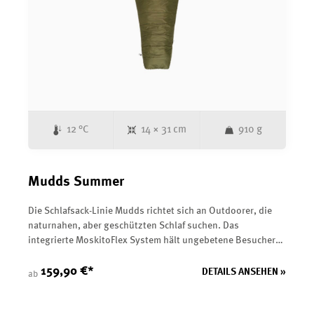
12 °C
14 × 31 cm
910 g
Mudds Summer
Die Schlafsack-Linie Mudds richtet sich an Outdoorer, die
naturnahen, aber geschützten Schlaf suchen. Das
integrierte MoskitoFlex System hält ungebetene Besucher
vom Gesicht fern und sorgt für ungestörten Schlaf. Die
hochwertige Kunstfaserfüllung bietet eine hohe
159,90 €*
DETAILS ANSEHEN »
ab
Wärmeleistung. Zusätzlich schützen die voluminöse
Reißverschlussabdeckung und die fein einstellbare Kapuze