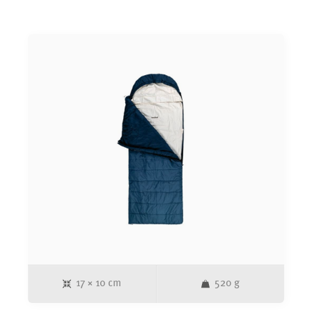
zusätzliche Schutzschicht im Schlafsack als auch als leichte
Decke für wärmere Nächte verwendet werden. Dank seiner
kompakten Größe lässt sich der Liner einfach transportieren
– perfekt für Reisen, Camping oder Übernachtungen in
Hütten und Outdoor-Unterkünften.</p><p><p data-
end="1938" data-start="1916"><strong data-end="1936"
data-start="1916">Produktmerkmale:</strong></p> <ul data-
end="2247" data-start="1939"> <li data-end="1974" data-
start="1939"> <p data-end="1974" data-
start="1941">Mumienförmiger Schlafsack Liner</p> </li> <li
data-end="2031" data-start="1975"> <p data-end="2031"
data-start="1977">Material: Bio-Baumwolle, nachhaltig
&amp; hautfreundlich</p> </li> <li data-end="2070" data-
start="2032"> <p data-end="2070" data-
start="2034">Atmungsaktiv, weich &amp; pflegeleicht</p>
</li> <li data-end="2122" data-start="2071"> <p data-
end="2122" data-start="2073">Ideal als Schlafsack-Einlage
oder leichte Decke</p> </li> <li data-end="2163" data-
start="2123"> <p data-end="2163" data-
start="2125">Kompakt und leicht zu transportieren</p> </li>
17 × 10 cm
520 g
<li data-end="2210" data-start="2164"> <p data-end="2210"
data-start="2166">Perfekt für Camping, Reisen &amp;