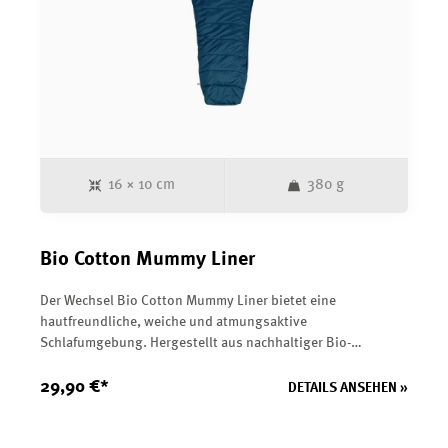
16 × 10 cm
380 g
Bio Cotton Mummy Liner
Der Wechsel Bio Cotton Mummy Liner bietet eine
hautfreundliche, weiche und atmungsaktive
Schlafumgebung. Hergestellt aus nachhaltiger Bio-
Baumwolle, ist er frei von schädlichen Chemikalien,
strapazierfähig und pflegeleicht.&nbsp;</p><p>Die
29,90 €*
DETAILS ANSEHEN »
Mumienform sorgt für eine optimale Passform im Schlafsack
und verhindert Faltenbildung. Er kann sowohl als