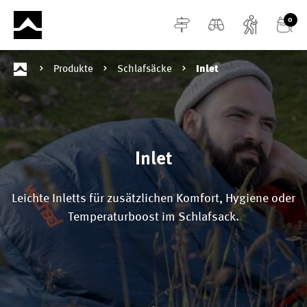
alt springen
0
Produkte
Schlafsäcke
Inlet
Inlet
Leichte Inletts für zusätzlichen Komfort, Hygiene oder
Temperaturboost im Schlafsack.