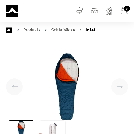
alt springen
0
Produkte
Schlafsäcke
Inlet
Bildergalerie überspringen