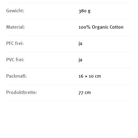
Gewicht:
380 g
Material:
100% Organic Cotton
PFC frei:
ja
PVC frei:
ja
Packmaß:
16 × 10 cm
Produktbreite:
77 cm