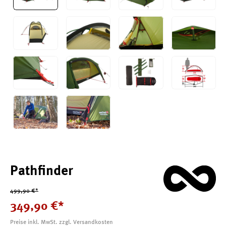
Pathfinder
499,90 €*
349
,
90
€
*
Preise inkl. MwSt. zzgl. Versandkosten