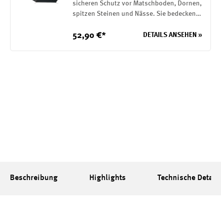
sicheren Schutz vor Matschboden, Dornen,
spitzen Steinen und Nässe. Sie bedecken
die gesamte Grundfläche deines Zeltes. Sie
werden mit Gummischlaufen am Zelt
52,90 €*
DETAILS ANSEHEN »
befestigt. Die Unterlage besteht aus einem
robusten 75D Polyester mit einer PU
Beschichtung auf der Innenseite. (7000mm
Wassersäule)
Beschreibung
Highlights
Technische Detail