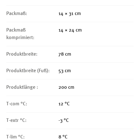
Packmaß:
14 × 31 cm
Packmaß
14 × 24 cm
komprimiert:
Produktbreite:
78 cm
Produktbreite (Fuß):
53 cm
Produktlänge :
200 cm
T-com °C:
12 °C
T-extr °C:
-3 °C
T-lim °C:
8 °C