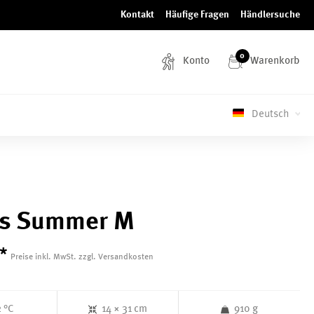
Kontakt
Häufige Fragen
Händlersuche
0
Konto
Warenkorb
Deutsch
s Summer M
*
Preise inkl. MwSt. zzgl. Versandkosten
2 °C
14 × 31 cm
910 g