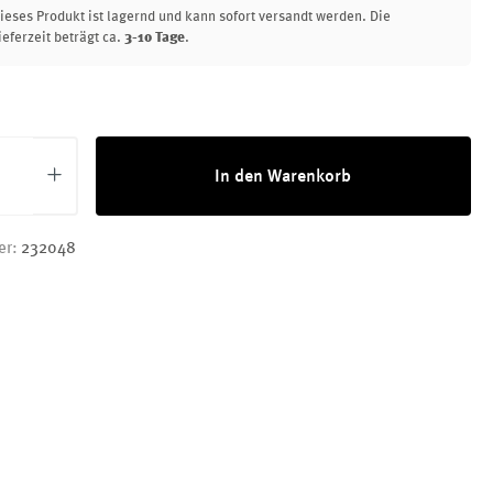
ieses Produkt ist lagernd und kann sofort versandt werden. Die
ieferzeit beträgt ca.
3-10 Tage
.
Anzahl: Gib den gewünschten Wert ein oder 
In den Warenkorb
er:
232048