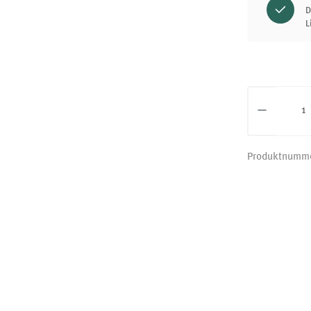
D
L
Produkt 
Produktnumm