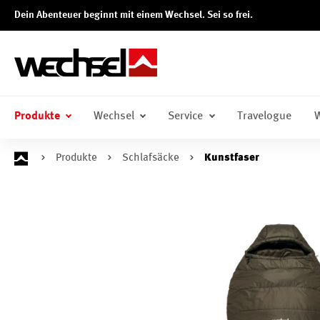
Dein Abenteuer beginnt mit einem Wechsel. Sei so frei.
springen
Zur Hauptnavigation springen
Produkte
Wechsel
Service
Travelogue
W
Produkte
Schlafsäcke
Kunstfaser
Bildergalerie überspringen