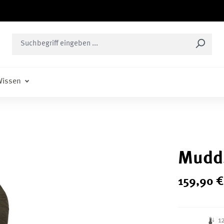
issen
Mudd
159
,
90
€
1