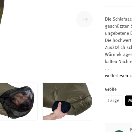
Die Schlafsac
geschützten S
ungebetene B
Die hochwert
Zusätzlich s
Wärmekragen u
kalten Nächt
...
weiterlesen »
Größe
Large
M
P