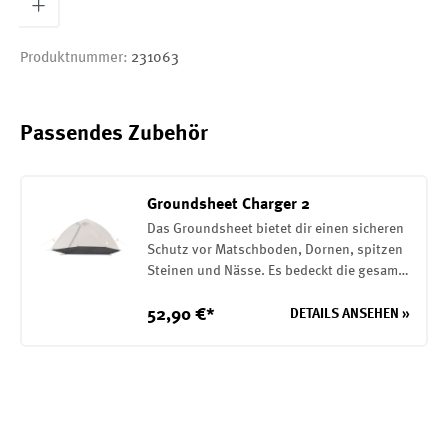
Produktnummer:
231063
Passendes Zubehör
Groundsheet Charger 2
Das Groundsheet bietet dir einen sicheren
Schutz vor Matschboden, Dornen, spitzen
Steinen und Nässe. Es bedeckt die gesamte
Grundfläche deines Zeltes. Es wird mit
Gurtbändern am Zelt befestigt. Zudem ist
52,90 €*
DETAILS ANSEHEN »
es möglich mit dem Grondsheet das
Außenzelt alleine aufzubauen. Die
Unterlage besteht aus einem robusten 75D
Polyester mit einer PU Beschichtung auf
der Innenseite. (7000mm Wassersäule)