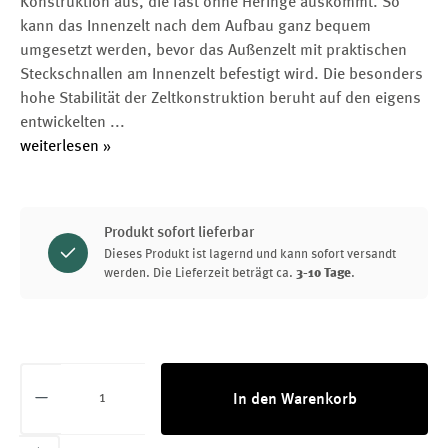
Konstruktion aus, die fast ohne Heringe auskommt. So
kann das Innenzelt nach dem Aufbau ganz bequem
umgesetzt werden, bevor das Außenzelt mit praktischen
Steckschnallen am Innenzelt befestigt wird. Die besonders
hohe Stabilität der Zeltkonstruktion beruht auf den eigens
entwickelten
...
weiterlesen »
Produkt sofort lieferbar
Dieses Produkt ist lagernd und kann sofort versandt
werden. Die Lieferzeit beträgt ca.
3-10 Tage
.
Produkt Anzahl: Gib den gewünschten Wert ei
In den Warenkorb