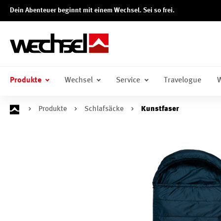
Dein Abenteuer beginnt mit einem Wechsel. Sei so frei.
springen
Zur Hauptnavigation springen
Produkte
Wechsel
Service
Travelogue
W
Produkte
Schlafsäcke
Kunstfaser
Bildergalerie überspringen