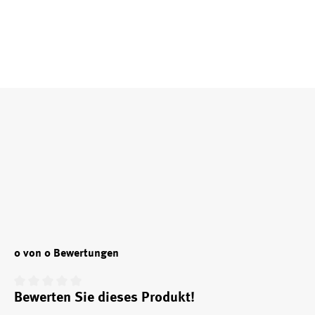
0 von 0 Bewertungen
Bewerten Sie dieses Produkt!
Durchschnittliche Bewertung von 0 von 5 Sternen