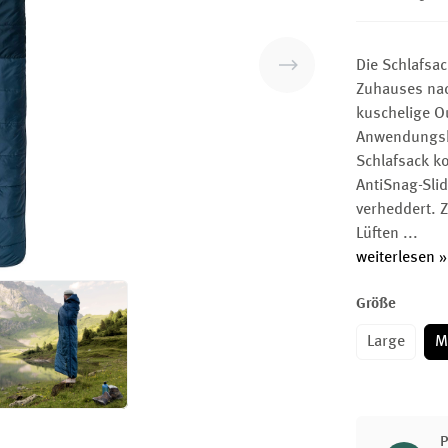
Die Schlafsac
Zuhauses nac
kuschelige O
Anwendungsbe
Schlafsack k
AntiSnag-Slid
verheddert. 
Lüften
...
weiterlesen »
Größe
Large
M
P