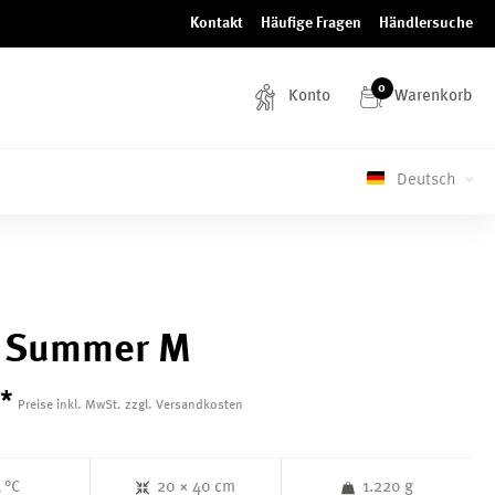
Kontakt
Häufige Fragen
Händlersuche
0
Konto
Warenkorb
Deutsch
s Summer M
*
Preise inkl. MwSt. zzgl. Versandkosten
1 °C
20 × 40 cm
1.220 g