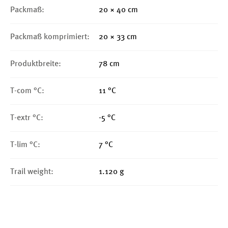
Packmaß:
20 × 40 cm
Packmaß komprimiert:
20 × 33 cm
Produktbreite:
78 cm
T-com °C:
11 °C
T-extr °C:
-5 °C
T-lim °C:
7 °C
Trail weight:
1.120 g