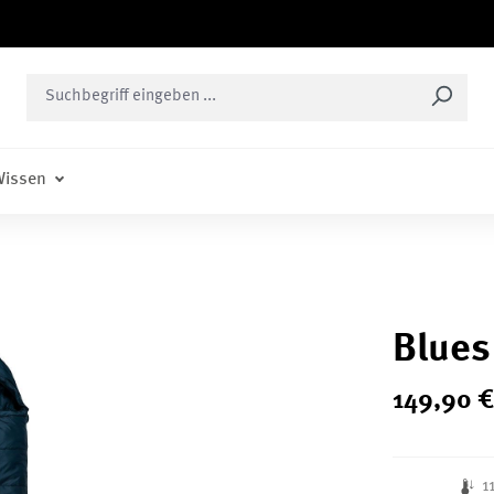
issen
Blue
149
,
90
€
1