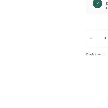
D
L
Produkt 
Produktnumm