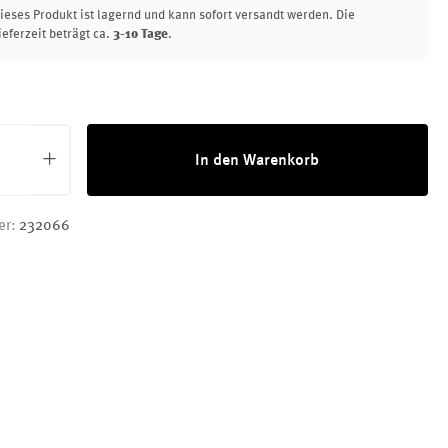
ieses Produkt ist lagernd und kann sofort versandt werden. Die
ieferzeit beträgt ca.
3-10 Tage
.
Anzahl: Gib den gewünschten Wert ein oder 
In den Warenkorb
er:
232066