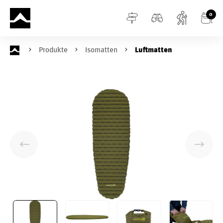
alt springen
0
Produkte
Isomatten
Luftmatten
Bildergalerie überspringen