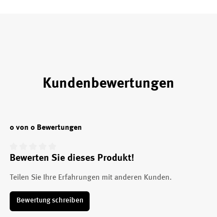
Kundenbewertungen
0 von 0 Bewertungen
Bewerten Sie dieses Produkt!
Durchschnittliche Bewertung von 0 von 5 Sternen
Teilen Sie Ihre Erfahrungen mit anderen Kunden.
Bewertung schreiben