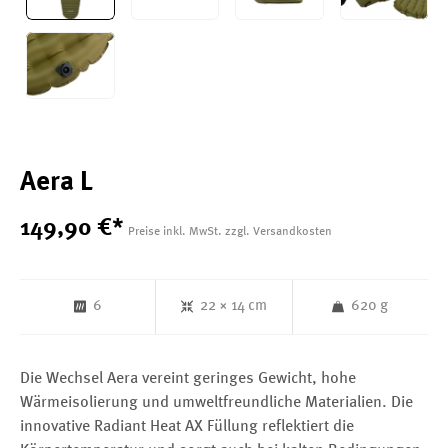
Aera L
149
,
90
€
*
Preise inkl. MwSt. zzgl. Versandkosten
6
22 × 14 cm
620 g
Die Wechsel Aera vereint geringes Gewicht, hohe
Wärmeisolierung und umweltfreundliche Materialien. Die
innovative Radiant Heat AX Füllung reflektiert die